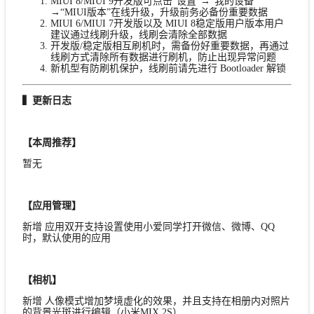
MIUI 8/MIUI 9开发版可点击“设置”→“我的设备”
→“MIUI版本”在线升级，升级前务必备份重要数据
MIUI 6/MIUI 7开发版以及 MIUI 8稳定版用户版本用户
建议通过线刷升级，线刷会清除全部数据
开发版/稳定版相互刷机时，需备份好重要数据，再通过
线刷方式清除所有数据进行刷机，防止出现异常问题
新机型有防刷机保护，线刷前请先进行 Bootloader 解锁
▍更新日志
【本周推荐】
暂无
【应用管理】
新增 应用双开支持设置使用小爱同学打开微信、微博、QQ
时，默认使用的应用
【相机】
新增 人像模式增加梦境虚化的效果，并且支持在相册内对照片
的背景光斑进行编辑（小米MIX 2S）