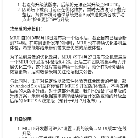
若没有升级该版本，后续将无法正常升级至MIUI10。
因论坛下载页目前正在优化维护，暂时无法访问下载完
整包，各位米粉可通过系统更新App推送更新包或手动
点击“检查更新”进行升级
致亲爱的米粉们：
MIUI 自2010年8月16日发布第一个版本后，截止目前已经更新
到374周。在每周更新发布的同时，MIUI 也在持续优化各机型
体验，希望能够给米粉们带来更优质的系统体验。
为了达到最佳的优化效果，MIUI 将于4月27日发布全机型最后
一个MIUI 9开发版/体验版8.4.26。此后工程团队将集中精力开
展优化工作，这个过程需要持续一段时间，预计在6月份陆续
恢复更新，届时敬请米粉关注论坛相关公告。
与此同时，出于对稳定性以及软件体验等综合因素的考量，部
分 Android 5.x 机型将停留在 MIUI 9 开发版/体验版，不再支持
后续的大版本升级。对于这部分机型，我们也准备了稳定版的
升级方案，米粉可根据需求选择继续停留开发版或预约升级至
后续的 MIUI 9.6 稳定版（预计于6月-7月发布）。
▍升级说明
MIUI 8开发版可进入“设置→我的设备→MIUI版本”在线
升级