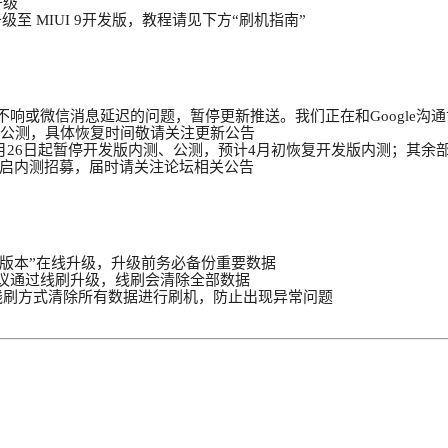
升级
刷升级至 MIUI 9开发版，教程请见下方“刷机指南”
导致闹钟不响或微信消息延迟的问题，暂停更新推送。我们正在和Googl
暂停公测，具体恢复时间敬请关注更新公告
oid O，3月26日起暂停开发版内测、公测，预计4月初恢复开发版内
启内测招募，届时请关注论坛相关公告
“MIUI版本”在线升级，升级前务必备份重要数据
本用户建议通过线刷升级，线刷会清除全部数据
线刷方式清除所有数据进行刷机，防止出现异常问题