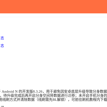
日志
日志
于 Android N 的开发版8.3.26，用于避免因安卓底层升级导
，待升级完成后再开启分身空间将数据进行迁移；未开启手机分身
发版时需使用线刷方式并清除数据（线刷需先BL解锁），可前往刷机教程