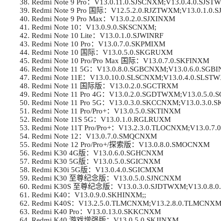
Redmi Note 9 Pro：V13.0.11.0.SJSCNXM;V13.0.4.0.SJST
Redmi Note 9 Pro 国际：V12.5.2.0.RJZTWXM;V13.0.1.0.
Redmi Note 9 Pro Max：V13.0.2.0.SJXINXM
Redmi Note 10：V13.0.9.0.SKSCNXM;
Redmi Note 10 Lite：V13.0.1.0.SJWINRF
Redmi Note 10 Pro：V13.0.7.0.SKPMIXM
Redmi Note 10 国际：V13.0.5.0.SKGRUXM
Redmi Note 10 Pro/Pro Max 国际：V13.0.7.0.SKFINXM
Redmi Note 11 5G：V13.0.8.0.SGBCNXM;V13.0.6.0.SGB
Redmi Note 11E：V13.0.10.0.SLSCNXM;V13.0.4.0.SLSTW
Redmi Note 11 国际版：V13.0.2.0.SGCTRXM
Redmi Note 11 Pro 4G：V13.0.2.0.SGDTWXM;V13.0.5.0.
Redmi Note 11 Pro 5G：V13.0.3.0.SKCCNXM;V13.0.3.0.
Redmi Note 11 Pro/Pro+：V13.0.5.0.SKTINXM
Redmi Note 11S 5G：V13.0.1.0.RGLRUXM
Redmi Note 11T Pro/Pro+：V13.2.3.0.TLOCNXM;V13.0.7
Redmi Note 12：V13.0.7.0.SMQCNXM
Redmi Note 12 Pro/Pro+/探索版：V13.0.8.0.SMOCNXM
Redmi K30 4G版：V13.0.6.0.SGHCNXM
Redmi K30 5G版：V13.0.5.0.SGICNXM
Redmi K30i 5G版：V13.0.4.0.SGICMXM
Redmi K30 至尊纪念版：V13.0.5.0.SJNCNXM
Redmi K30S 至尊纪念版：V13.0.3.0.SJDTWXM;V13.0.8.0.
Redmi K40：V13.0.9.0.SKHINXM;;
Redmi K40S：V13.2.5.0.TLMCNXM;V13.2.8.0.TLMCNXM;
Redmi K40 Pro：V13.0.13.0.SKKCNXM
Redmi K40 游戏增强版：V13.0.5.0.SKJINXM