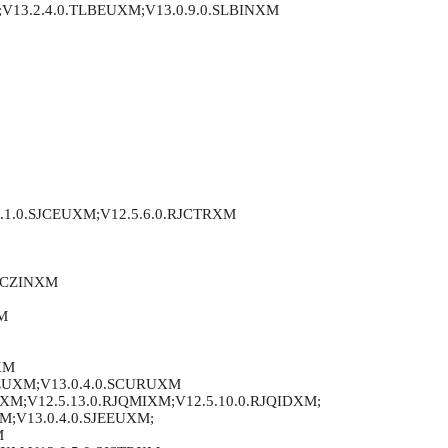
V13.2.4.0.TLBEUXM;V13.0.9.0.SLBINXM
0.1.0.SJCEUXM;V12.5.6.0.RJCTRXM
.RCZINXM
M
XM
UEUXM;V13.0.4.0.SCURUXM
XM;V12.5.13.0.RJQMIXM;V12.5.10.0.RJQIDXM;
XM;V13.0.4.0.SJEEUXM;
M