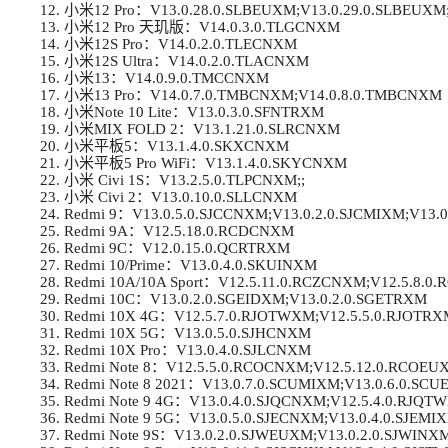
小米12 Pro：V13.0.28.0.SLBEUXM;V13.0.29.0.SLBEUXM;
小米12 Pro 天玑版：V14.0.3.0.TLGCNXM
小米12S Pro：V14.0.2.0.TLECNXM
小米12S Ultra：V14.0.2.0.TLACNXM
小米13：V14.0.9.0.TMCCNXM
小米13 Pro：V14.0.7.0.TMBCNXM;V14.0.8.0.TMBCNXM
小米Note 10 Lite：V13.0.3.0.SFNTRXM
小米MIX FOLD 2：V13.1.21.0.SLRCNXM
小米平板5：V13.1.4.0.SKXCNXM
小米平板5 Pro WiFi：V13.1.4.0.SKYCNXM
小米 Civi 1S：V13.2.5.0.TLPCNXM;;
小米 Civi 2：V13.0.10.0.SLLCNXM
Redmi 9：V13.0.5.0.SJCCNXM;V13.0.2.0.SJCMIXM;V13.
Redmi 9A：V12.5.18.0.RCDCNXM
Redmi 9C：V12.0.15.0.QCRTRXM
Redmi 10/Prime：V13.0.4.0.SKUINXM
Redmi 10A/10A Sport：V12.5.11.0.RCZCNXM;V12.5.8.0
Redmi 10C：V13.0.2.0.SGEIDXM;V13.0.2.0.SGETRXM
Redmi 10X 4G：V12.5.7.0.RJOTWXM;V12.5.5.0.RJOTRX
Redmi 10X 5G：V13.0.5.0.SJHCNXM
Redmi 10X Pro：V13.0.4.0.SJLCNXM
Redmi Note 8：V12.5.5.0.RCOCNXM;V12.5.12.0.RCOEU
Redmi Note 8 2021：V13.0.7.0.SCUMIXM;V13.0.6.0.SC
Redmi Note 9 4G：V13.0.4.0.SJQCNXM;V12.5.4.0.RJQTW
Redmi Note 9 5G：V13.0.5.0.SJECNXM;V13.0.4.0.SJEMI
Redmi Note 9S：V13.0.2.0.SJWEUXM;V13.0.2.0.SJWINX